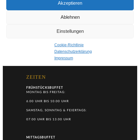
Akzeptieren
Ablehnen
AUGSBURG HOTEL SONNENHOF
HENLEINSTRASSE 31
86368 GERSTHOFEN
Einstellungen
TELEFON:
+49 (0)821 – 20 71 21 0
E-MAIL:
INFO@SONNENHOF-AUGSBURG.DE
RECHNUNGSADRESSE
Cookie-Richtlinie
E-MAIL: RECHNUNG@SONNENHOF-AUGSBURG.DE
Datenschutzerklärung
Impressum
IMPRESSUM
|
COOKIES
|
DATENSCHUTZERKLÄRUNG
ZEITEN
FRÜHSTÜCKSBUFFET
MONTAG BIS FREITAG:
6.00 UHR BIS 10.00 UHR
SAMSTAG, SONNTAG & FEIERTAGS:
07.00 UHR BIS 13.00 UHR
MITTAGSBUFFET