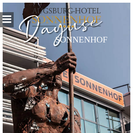
e
s
u
y
a
D
SONNENHOF